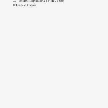
Version imprimable
|
Plan du site
@FranckDolosor