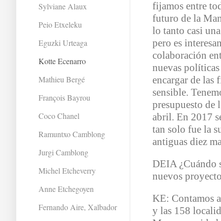
fijamos entre to
Sylviane Alaux
futuro de la Ma
Peio Etxeleku
lo tanto casi una
pero es interesa
Eguzki Urteaga
colaboración ent
Kotte Ecenarro
nuevas políticas
Mathieu Bergé
encargar de las 
sensible. Tenem
François Bayrou
presupuesto de l
Coco Chanel
abril. En 2017 s
tan solo fue la 
Ramuntxo Camblong
antiguas diez 
Jurgi Camblong
DEIA ¿Cuándo s
Michel Etcheverry
nuevos proyect
Anne Etchegoyen
KE: Contamos a
Fernando Aire, Xalbador
y las 158 locali