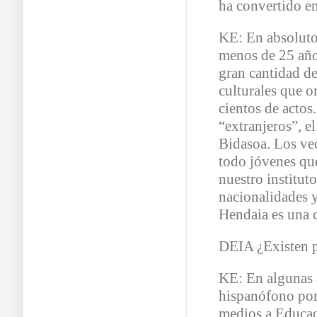
ha convertido e
KE: En absoluto
menos de 25 año
gran cantidad de
culturales que o
cientos de acto
“extranjeros”, e
Bidasoa. Los ve
todo jóvenes que
nuestro institut
nacionalidades y
Hendaia es una c
DEIA ¿Existen p
KE: En algunas 
hispanófono por
medios a Educac