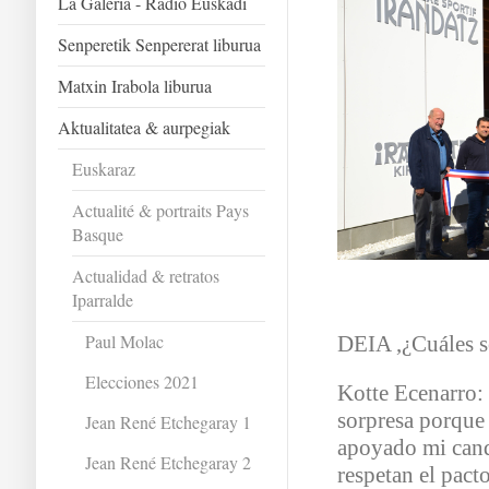
La Galeria - Radio Euskadi
Senperetik Senpererat liburua
Matxin Irabola liburua
Aktualitatea & aurpegiak
Euskaraz
Actualité & portraits Pays
Basque
Actualidad & retratos
Iparralde
Paul Molac
DEIA ,¿Cuáles s
Elecciones 2021
Kotte Ecenarro:
sorpresa porque 
Jean René Etchegaray 1
apoyado mi cand
Jean René Etchegaray 2
respetan el pact