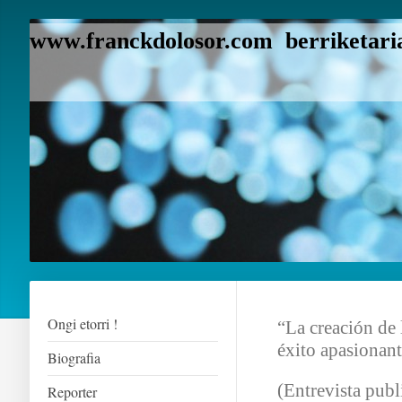
www.franckdolosor.com berriketaria
Ongi etorri !
“La creación de
éxito apasionan
Biografia
(Entrevista pub
Reporter