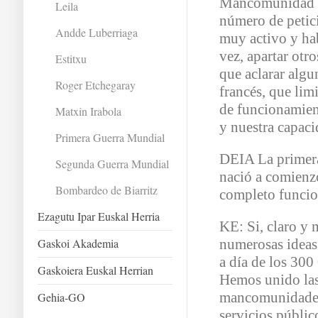
Mancomunidad V
Leila
número de petici
Andde Luberriaga
muy activo y hab
vez, apartar ot
Estitxu
que aclarar alg
Roger Etchegaray
francés, que lim
de funcionamien
Matxin Irabola
y nuestra capac
Primera Guerra Mundial
DEIA La primera
Segunda Guerra Mundial
nació a comienz
Bombardeo de Biarritz
completo funci
Ezagutu Ipar Euskal Herria
KE: Si, claro y
Gaskoi Akademia
numerosas ideas 
a día de los 300
Gaskoiera Euskal Herrian
Hemos unido las
mancomunidades
Gehia-GO
servicios públic