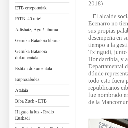
2018)
ETB erreportaiak
El alcalde soci
EiTB, 40 urte!
Ecenarro no tien
Adishatz, Agur! liburua
sus propias pala
desempeña en su 
Gernika Batailoia liburua
tiempo a la ges
Gernika Batailoia
Txingudi, junto 
dokumentala
Hondarribia, y a
Departamental de
Estitxu dokumentala
dónde representa
Enpresabidea
todo esto fuera 
republicanos eib
Atalaia
fue nombrado en
Biba Zuek - ETB
de la Mancomuni
Hágase la luz - Radio
Euskadi