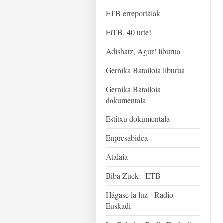
ETB erreportaiak
EiTB, 40 urte!
Adishatz, Agur! liburua
Gernika Batailoia liburua
Gernika Batailoia
dokumentala
Estitxu dokumentala
Enpresabidea
Atalaia
Biba Zuek - ETB
Hágase la luz - Radio
Euskadi