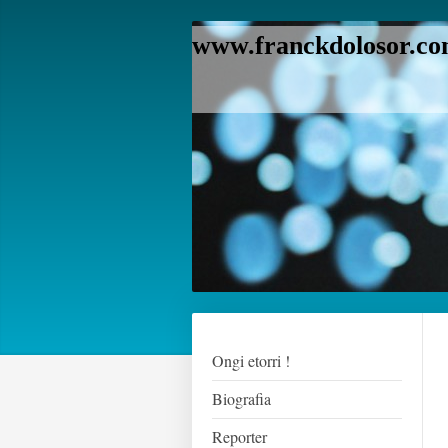
www.franckdolosor.com
Ongi etorri !
Biografia
Reporter