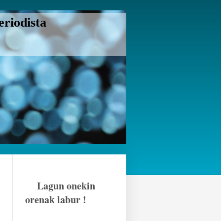
riodista
Lagun onekin
orenak labur !