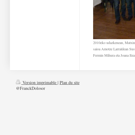
2010eko udazkenean, Matxin I
saioa Amotze Larraldean Sust
Fermin Mihura eta Joana Itza
Version imprimable
|
Plan du site
@FranckDolosor