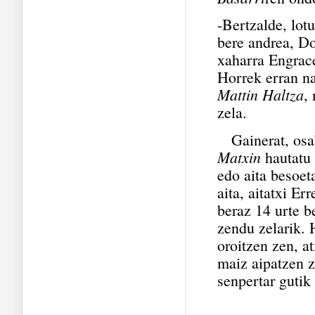
-Bertzalde, lot
bere andrea, D
xaharra Engrac
Horrek erran na
Mattin Haltza
,
zela.
Gainerat, osab
Matxin
hautatu 
edo aita besoet
aita, aitatxi Er
beraz 14 urte b
zendu zelarik. 
oroitzen zen, a
maiz aipatzen 
senpertar gutik 