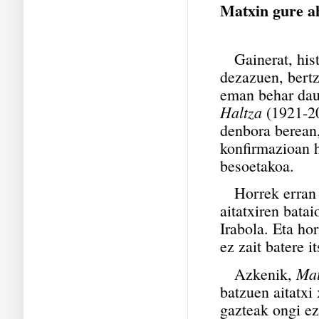
Matxin gure a
Gainerat, hist
dezazuen, bertz
eman behar dau
Haltza
(1921-20
denbora berean,
konfirmazioan h
besoetakoa.
Horrek erran n
aitatxiren batai
Irabola.
Eta hor
ez zait batere it
Mat
Azkenik,
batzuen aitatxi
gazteak ongi eza