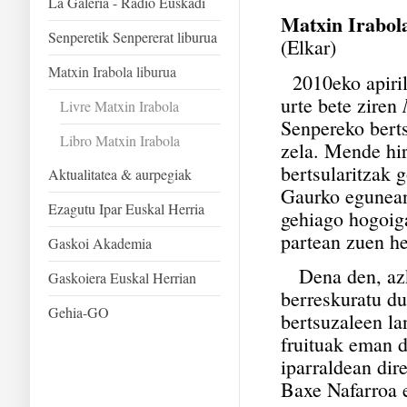
La Galeria - Radio Euskadi
Matxin Irabol
Senperetik Senpererat liburua
(Elkar)
Matxin Irabola liburua
2010eko apiril
urte bete ziren
Livre Matxin Irabola
Senpereko berts
Libro Matxin Irabola
zela. Mende hir
bertsularitzak g
Aktualitatea & aurpegiak
Gaurko egunean
Ezagutu Ipar Euskal Herria
gehiago hogoig
partean zuen h
Gaskoi Akademia
Dena den, azke
Gaskoiera Euskal Herrian
berreskuratu d
Gehia-GO
bertsuzaleen la
fruituak eman d
iparraldean dire
Baxe Nafarroa 