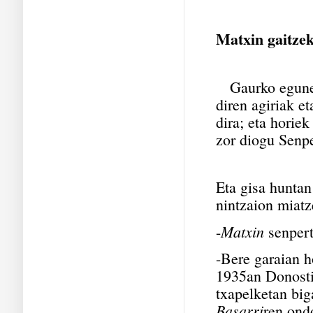
Matxin gaitzek
Gaurko egun
diren agiriak e
dira; eta horiek
zor diogu Senp
Eta gisa huntan
nintzaion miatz
Matxin
-
senpert
-Bere garaian h
1935an Donosti
txapelketan big
Basarri
ren ond