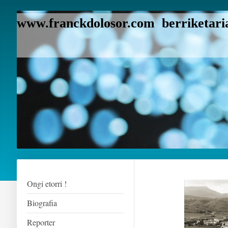
www.franckdolosor.com berriketaria
Ongi etorri !
Biografia
Reporter