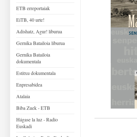
ETB erreportaiak
EiTB, 40 urte!
Adishatz, Agur! liburua
Gernika Batailoia liburua
Gernika Batailoia
dokumentala
Estitxu dokumentala
Enpresabidea
Atalaia
Biba Zuek - ETB
Hágase la luz - Radio
Euskadi