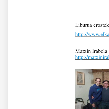
Liburua erostek
http://www.elka
Matxin Irabola 
http://matxinira