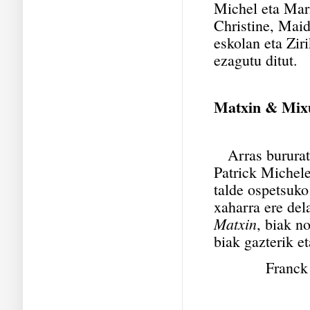
Michel eta Mar
Christine, Mai
eskolan eta Zir
ezagutu ditut.
Matxin & Mi
Arras bururatz
Patrick Michel
talde ospetsuko
xaharra ere de
Matxin
, biak n
biak gazterik e
Franck