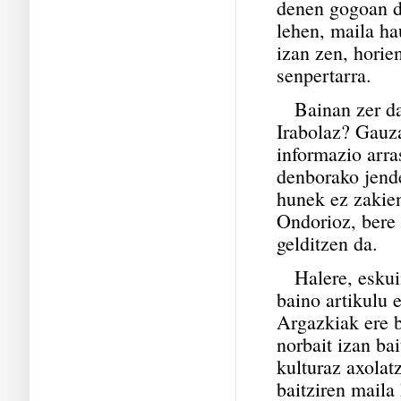
denen gogoan di
lehen, maila ha
izan zen, horie
senpertarra.
Bainan zer da
Irabolaz? Gauza 
informazio arras
denborako jende
hunek ez zakien
Ondorioz, bere 
gelditzen da.
Halere, eskuin
baino artikulu 
Argazkiak ere 
norbait izan ba
kulturaz axolat
baitziren maila