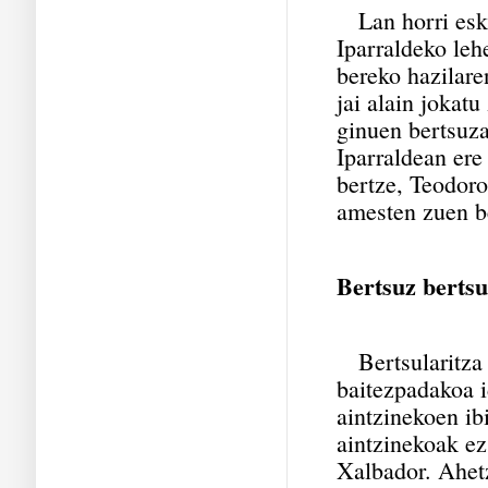
Lan horri esk
Iparraldeko leh
bereko hazilar
jai alain jokatu
ginuen bertsuz
Iparraldean ere 
bertze, Teodor
amesten zuen b
Bertsuz bertsu
Bertsularitza b
baitezpadakoa id
aintzinekoen ib
aintzinekoak ez
Xalbador. Ahet