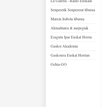
La Galeria - Radio Euskadi
Senperetik Senpererat liburua
Matxin Irabola liburua
Aktualitatea & aurpegiak
Ezagutu Ipar Euskal Herria
Gaskoi Akademia
Gaskoiera Euskal Herrian
Gehia-GO