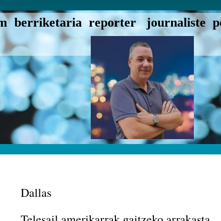
 berriketaria reporter journaliste pe
Dallas
Telesail amerikarrak gaitzeko arrakasta