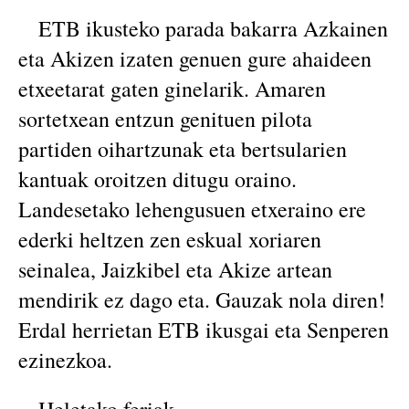
ETB ikusteko parada bakarra Azkainen
eta Akizen izaten genuen gure ahaideen
etxeetarat gaten ginelarik. Amaren
sortetxean entzun genituen pilota
partiden oihartzunak eta bertsularien
kantuak oroitzen ditugu oraino.
Landesetako lehengusuen etxeraino ere
ederki heltzen zen eskual xoriaren
seinalea, Jaizkibel eta Akize artean
mendirik ez dago eta. Gauzak nola diren!
Erdal herrietan ETB ikusgai eta Senperen
ezinezkoa.