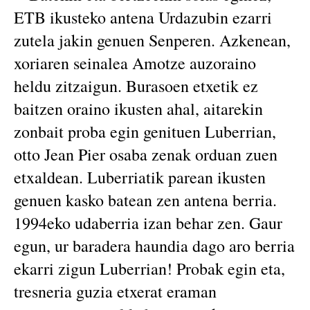
ETB ikusteko antena Urdazubin ezarri
zutela jakin genuen Senperen. Azkenean,
xoriaren seinalea Amotze auzoraino
heldu zitzaigun. Burasoen etxetik ez
baitzen oraino ikusten ahal, aitarekin
zonbait proba egin genituen Luberrian,
otto Jean Pier osaba zenak orduan zuen
etxaldean. Luberriatik parean ikusten
genuen kasko batean zen antena berria.
1994eko udaberria izan behar zen. Gaur
egun, ur baradera haundia dago aro berria
ekarri zigun Luberrian! Probak egin eta,
tresneria guzia etxerat eraman