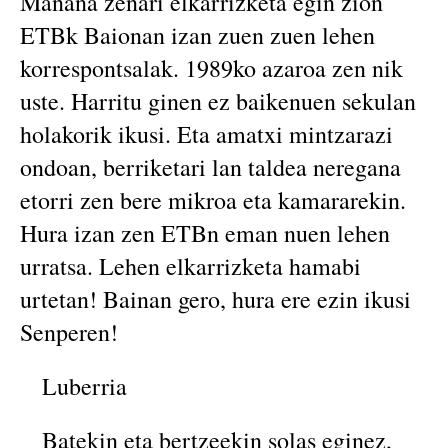
Mañaña zenari elkarrizketa egin zion
ETBk Baionan izan zuen zuen lehen
korrespontsalak. 1989ko azaroa zen nik
uste. Harritu ginen ez baikenuen sekulan
holakorik ikusi. Eta amatxi mintzarazi
ondoan, berriketari lan taldea neregana
etorri zen bere mikroa eta kamararekin.
Hura izan zen ETBn eman nuen lehen
urratsa. Lehen elkarrizketa hamabi
urtetan! Bainan gero, hura ere ezin ikusi
Senperen!
Luberria
Batekin eta bertzeekin solas eginez,