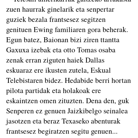
zuen haurrak ginelarik eta senpertar
guziek bezala frantsesez segitzen
genituen Ewing familiaren gora beherak.
Egun batez, Baionan bizi ziren ttantta
Gaxuxa izebak eta otto Tomas osaba
zenak erran ziguten haiek Dallas
eskuaraz ere ikusten zutela, Eskual
Telebistaren bidez. Hedabide berri hortan
pilota partidak eta holakoak ere
eskaintzen omen zituzten. Dena den, guk
Senperen ez genuen Jaizkibelgo seinalea
jasotzen eta beraz Texaseko abenturak
frantsesez begiratzen segitu genuen...