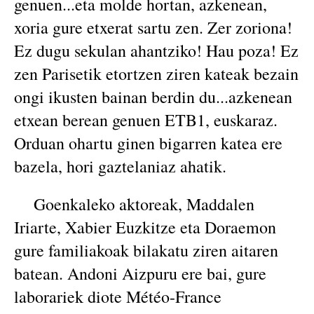
genuen...eta molde hortan, azkenean,
xoria gure etxerat sartu zen. Zer zoriona!
Ez dugu sekulan ahantziko! Hau poza! Ez
zen Parisetik etortzen ziren kateak bezain
ongi ikusten bainan berdin du...azkenean
etxean berean genuen ETB1, euskaraz.
Orduan ohartu ginen bigarren katea ere
bazela, hori gaztelaniaz ahatik.
Goenkaleko aktoreak, Maddalen
Iriarte, Xabier Euzkitze eta Doraemon
gure familiakoak bilakatu ziren aitaren
batean. Andoni Aizpuru ere bai, gure
laborariek diote Météo-France