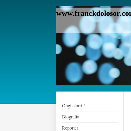
www.franckdolosor.com
Ongi etorri !
Biografia
Reporter