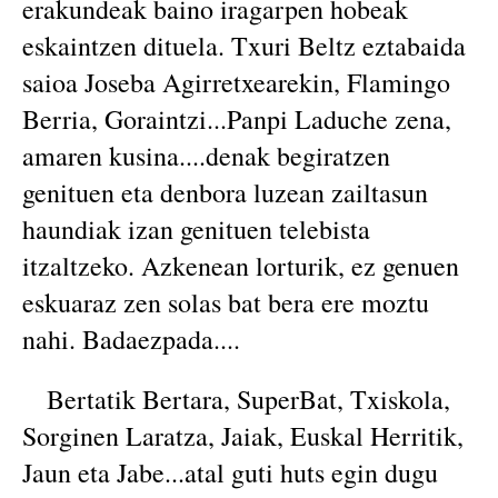
erakundeak baino iragarpen hobeak
eskaintzen dituela. Txuri Beltz eztabaida
saioa Joseba Agirretxearekin, Flamingo
Berria, Goraintzi...Panpi Laduche zena,
amaren kusina....denak begiratzen
genituen eta denbora luzean zailtasun
haundiak izan genituen telebista
itzaltzeko. Azkenean lorturik, ez genuen
eskuaraz zen solas bat bera ere moztu
nahi. Badaezpada....
Bertatik Bertara, SuperBat, Txiskola,
Sorginen Laratza, Jaiak, Euskal Herritik,
Jaun eta Jabe...atal guti huts egin dugu