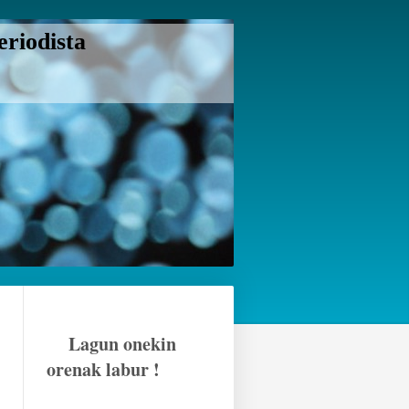
riodista
Lagun onekin
orenak labur !