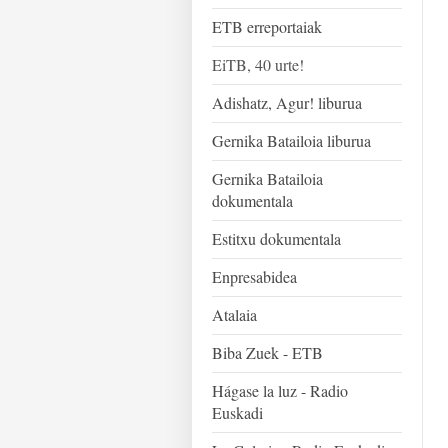
ETB erreportaiak
EiTB, 40 urte!
Adishatz, Agur! liburua
Gernika Batailoia liburua
Gernika Batailoia
dokumentala
Estitxu dokumentala
Enpresabidea
Atalaia
Biba Zuek - ETB
Hágase la luz - Radio
Euskadi