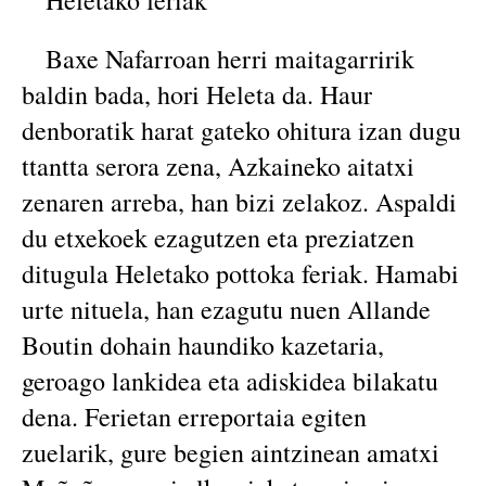
Heletako feriak
Baxe Nafarroan herri maitagarririk
baldin bada, hori Heleta da. Haur
denboratik harat gateko ohitura izan dugu
ttantta serora zena, Azkaineko aitatxi
zenaren arreba, han bizi zelakoz. Aspaldi
du etxekoek ezagutzen eta preziatzen
ditugula Heletako pottoka feriak. Hamabi
urte nituela, han ezagutu nuen Allande
Boutin dohain haundiko kazetaria,
geroago lankidea eta adiskidea bilakatu
dena. Ferietan erreportaia egiten
zuelarik, gure begien aintzinean amatxi