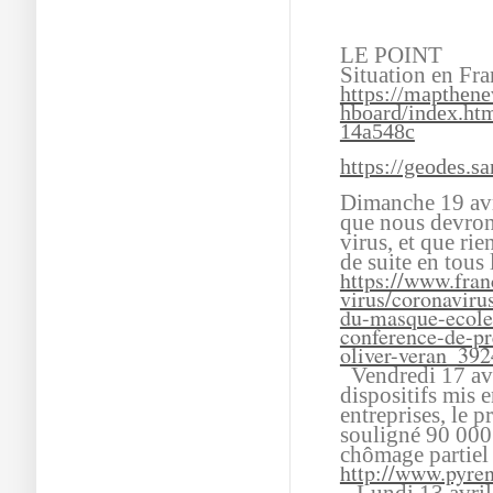
LE POINT
Situation en Fra
https://mapthen
hboard/index.ht
14a548c
https://geodes.s
Dimanche 19 avri
que nous devron
virus, et que ri
de suite en tous 
https://www.fran
virus/coronaviru
du-masque-ecoles
conference-de-pr
oliver-veran_39
Vendredi 17 avri
dispositifs mis e
entreprises, le p
souligné 90 000 
chômage partiel
http://www.pyren