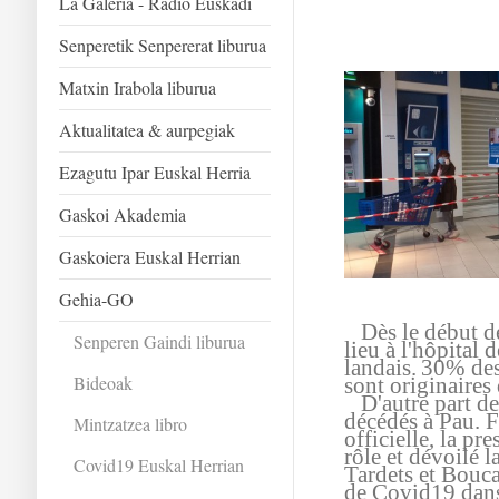
La Galeria - Radio Euskadi
Senperetik Senpererat liburua
Matxin Irabola liburua
Aktualitatea & aurpegiak
Ezagutu Ipar Euskal Herria
Gaskoi Akademia
Gaskoiera Euskal Herrian
Gehia-GO
Dès le début de 
Senperen Gaindi liburua
lieu à l'hôpital
landais.
30% des
Bideoak
sont originaires
D'autre part de
décédés à Pau. 
Mintzatzea libro
officielle, la pr
rôle et dévoilé 
Covid19 Euskal Herrian
Tardets et Bouca
de Covid19 dans