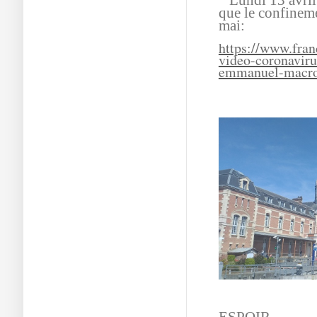
Lundi 13 avril
que le confineme
mai:
https://www.franc
video-coronaviru
emmanuel-macr