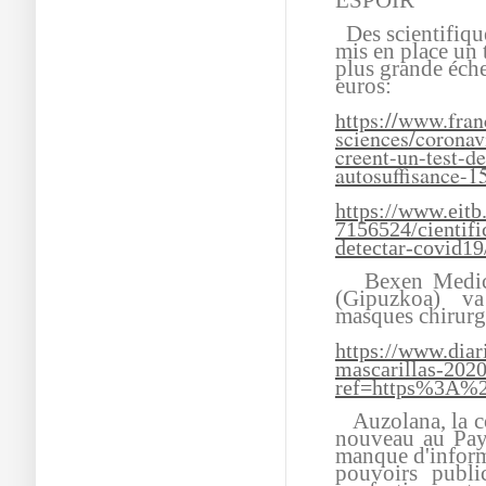
ESPOIR
Des scientifique
mis en place un 
plus grande éche
euros:
https://www.franc
sciences/coronav
creent-un-test-de
autosuffisance-
https://www.eitb.
7156524/cientifi
detectar-covid19
Bexen Medical,
(Gipuzkoa) v
masques chirurg
https://www.dia
mascarillas-202
ref=https%3A%
Auzolana, la col
nouveau au Pay
manque d'informa
pouvoirs publi