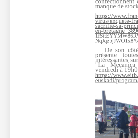
confectionnent 
manque de stock
https://www.fran
virus/enquete-fr
sacrifie-sa-prin
en-bretagne_38
1fSitEYYMW86R
NqJqzbjJWO1x8#x
De son côté, l
présente toute
intéressantes s
"La Mecanica
vendredi à 19h0
https://www.eitb.
euskadi/programa