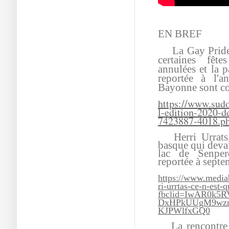
EN BREF
La Gay Pride de
certaines fête
annulées et la p
reportée à l'a
Bayonne sont c
https://www.sudo
l-edition-2020-d
7423887-4018.p
Herri Urrats, 
basque qui devai
lac de Senper
reportée à septe
https://www.media
ri-urrtas-ce-n-est-
fbclid=IwAR0k5R
DxHPkUUgM9wzr
KJPWlfxGQ0
La rencontre d