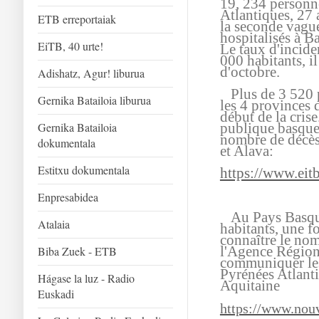
19, 234 personn
Atlantiques, 27 a
ETB erreportaiak
la seconde vagu
hospitalisés à B
EiTB, 40 urte!
Le taux d'incide
000 habitants, il
d'octobre.
Adishatz, Agur! liburua
Plus de 3 520 p
Gernika Batailoia liburua
les 4 provinces 
début de la crise
Gernika Batailoia
publique basque,
nombre de décès
dokumentala
et Alava:
Estitxu dokumentala
https://www.eitb
Enpresabidea
Au Pays Basque
Atalaia
habitants, une fo
connaître le nom
l'Agence Régiona
Biba Zuek - ETB
communiquer les
Pyrénées Atlanti
Hágase la luz - Radio
Aquitaine
Euskadi
https://www.nouve