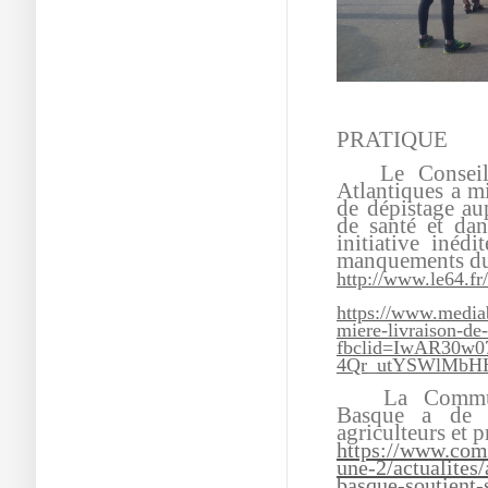
PRATIQUE
Le Conseil D
Atlantiques a m
de dépistage au
de santé et dan
initiative inédi
manquements du
http://www.le64.fr
https://www.media
miere-livraison-d
fbclid=IwAR30w
4Qr_utYSWlMbH
La Communau
Basque a de s
agriculteurs et 
https://www.com
une-2/actualites
basque-soutient-