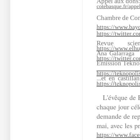
Appel aux dons
cotebasque.fr/appe
Chambre de Co
https://www.bayo
https://twitter.
Revue sc
https://www.elhu
Ana Galarraga
https://twitter.
Émission Tekno
https://teknopol
...et en castillan
https://teknopoli
L'évêque de B
chaque jour cél
demande de repr
mai, avec les pr
https://www.fac