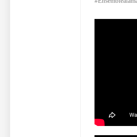
#Ensembleàlam