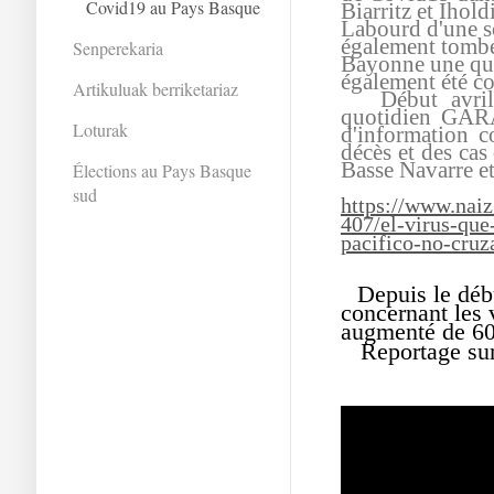
Covid19 au Pays Basque
Biarritz et Ihol
Labourd d'une s
également tombée
Senperekaria
Bayonne une qui
également été c
Artikuluak berriketariaz
Début avril
quotidien GARA,
Loturak
d'information c
décès et des cas
Basse Navarre e
Élections au Pays Basque
sud
https://www.naiz
407/el-virus-que
pacifico-no-cruza
Depuis le déb
concernant les 
augmenté de 60%
Reportage sur 