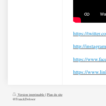
https://twitter
http://instagra
https://www.fa
https://www.li
Version imprimable
|
Plan du site
@FranckDolosor