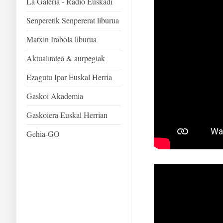
La Galeria - Radio Euskadi
Senperetik Senpererat liburua
Matxin Irabola liburua
Aktualitatea & aurpegiak
Ezagutu Ipar Euskal Herria
Gaskoi Akademia
Gaskoiera Euskal Herrian
Gehia-GO