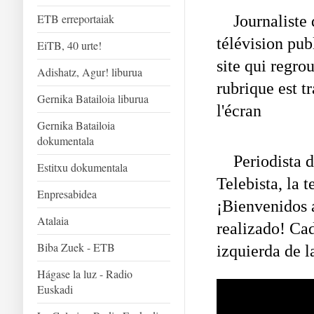
ETB erreportaiak
Journaliste
télévision pu
EiTB, 40 urte!
site qui regro
Adishatz, Agur! liburua
rubrique est t
Gernika Batailoia liburua
l'écran
Gernika Batailoia
dokumentala
Periodista de
Estitxu dokumentala
Telebista, la 
Enpresabidea
¡Bienvenidos a
Atalaia
realizado! Cad
Biba Zuek - ETB
izquierda de l
Hágase la luz - Radio
Euskadi