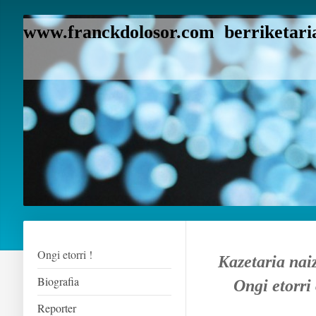
www.franckdolosor.com berriketaria
Ongi etorri !
Kazetaria nai
Biografia
Ongi etorri
Reporter