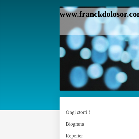
www.franckdolosor.com
Ongi etorri !
Biografia
Reporter