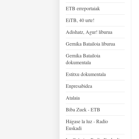
ETB erreportaiak
EiTB, 40 urte!
Adishatz, Agur! liburua
Gernika Batailoia liburua
Gernika Batailoia
dokumentala
Estitxu dokumentala
Enpresabidea
Atalaia
Biba Zuek - ETB
Hágase la luz - Radio
Euskadi