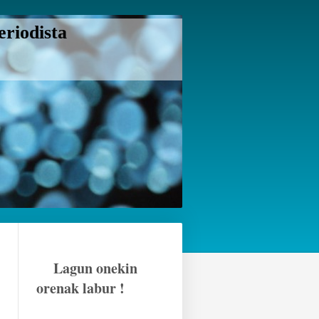
riodista
Lagun onekin
orenak labur !