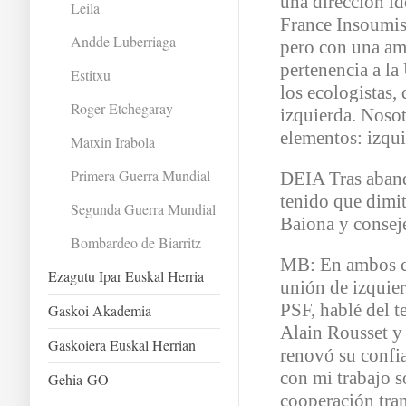
una dirección id
Leila
France Insoumis
Andde Luberriaga
pero con una am
pertenencia a la
Estitxu
los ecologistas,
Roger Etchegaray
izquierda. Noso
elementos: izqui
Matxin Irabola
Primera Guerra Mundial
DEIA Tras aband
tenido que dimit
Segunda Guerra Mundial
Baiona y consej
Bombardeo de Biarritz
MB: En ambos cas
Ezagutu Ipar Euskal Herria
unión de izquie
PSF, hablé del t
Gaskoi Akademia
Alain Rousset y 
Gaskoiera Euskal Herrian
renovó su confia
con mi trabajo so
Gehia-GO
cooperación tran