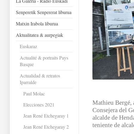
La Galeria - Radio Euskadi
Senperetik Senpererat liburua
Matxin Irabola liburua
Aktualitatea & aurpegiak
Euskaraz
Actualité & portraits Pays
Basque
Actualidad & retratos
Iparralde
Paul Molac
Mathieu Bergé, a
Elecciones 2021
Consejera del G
Jean René Etchegaray 1
alcalde de Henda
teniente de alca
Jean René Etchegaray 2