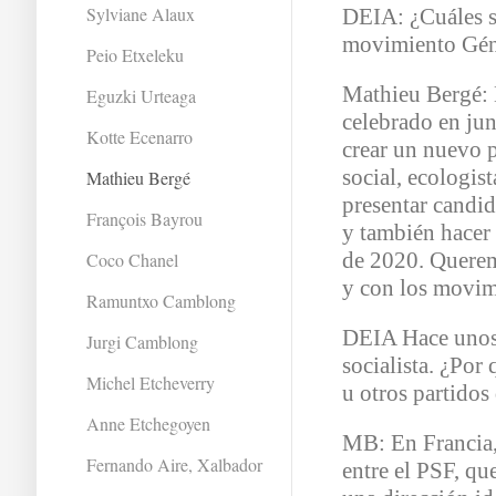
Sylviane Alaux
DEIA: ¿Cuáles s
movimiento Gén
Peio Etxeleku
Mathieu Bergé: 
Eguzki Urteaga
celebrado en ju
Kotte Ecenarro
crear un nuevo p
social, ecologist
Mathieu Bergé
presentar candid
François Bayrou
y también hacer 
de 2020. Querem
Coco Chanel
y con los movimi
Ramuntxo Camblong
DEIA Hace unos
Jurgi Camblong
socialista. ¿Por
Michel Etcheverry
u otros partidos
Anne Etchegoyen
MB: En Francia,
Fernando Aire, Xalbador
entre el PSF, que