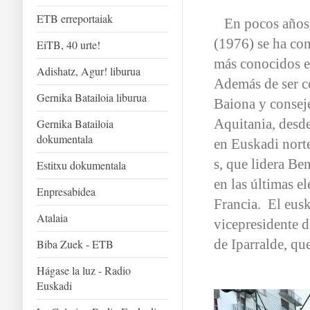
ETB erreportaiak
En pocos años,
(1976) se ha con
EiTB, 40 urte!
más conocidos en
Adishatz, Agur! liburua
Además de ser c
Gernika Batailoia liburua
Baiona y consej
Aquitania, desde
Gernika Batailoia
dokumentala
en Euskadi nort
s, que lidera B
Estitxu dokumentala
en las últimas e
Enpresabidea
Francia. El eusk
Atalaia
vicepresidente d
de Iparralde, qu
Biba Zuek - ETB
Hágase la luz - Radio
Euskadi